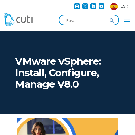




ES
VMware vSphere:
Install, Configure,
Manage V8.0