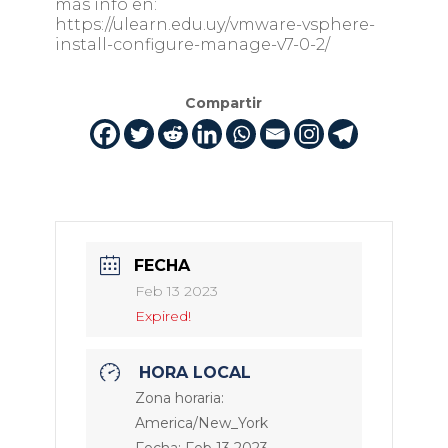
más info en:
https://ulearn.edu.uy/vmware-vsphere-
install-configure-manage-v7-0-2/
Compartir
FECHA
Feb 13 2023
Expired!
HORA LOCAL
Zona horaria:
America/New_York