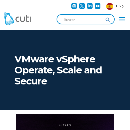




ES
VMware vSphere
Operate, Scale and
Secure