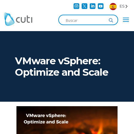




ES
VMware vSphere:
Optimize and Scale