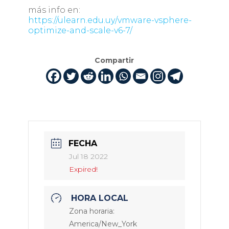
más info en:
https://ulearn.edu.uy/vmware-vsphere-
optimize-and-scale-v6-7/
Compartir
FECHA
Jul 18 2022
Expired!
HORA LOCAL
Zona horaria:
America/New_York