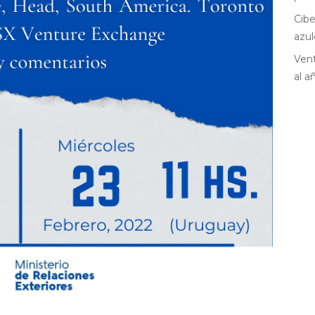
Cibe
azul
Vent
al a