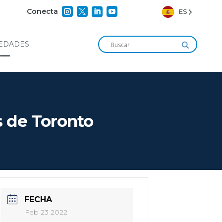




Conecta
ES
EDADES
s de Toronto
FECHA
Feb 23 2022