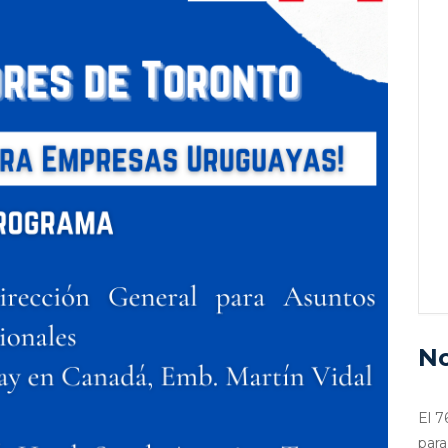
No
El 7
para