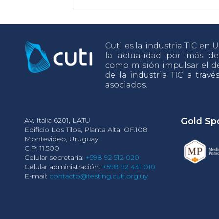
Cuti es la industria TIC en
la actualidad por más d
como misión impulsar el de
de la industria TIC a travé
asociados.
Av. Italia 6201, LATU
Gold Sp
Edificio Los Tilos, Planta Alta, OF.108
Montevideo, Uruguay
C.P: 11.500
Celular secretaría:
+598 92 512 020
Celular administración:
+598 92 431 010
E-mail:
contacto@testing.cuti.org.uy