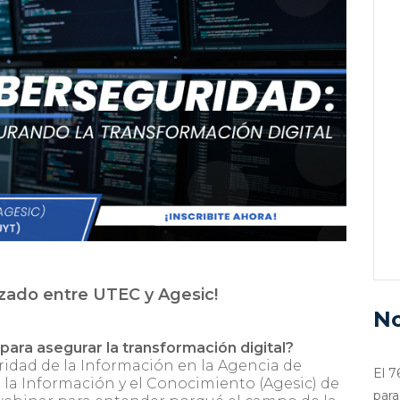
izado entre UTEC y Agesic!
No
para asegurar la transformación digital?
ridad de la Información en la Agencia de
El 7
 la Información y el Conocimiento (Agesic) de
para