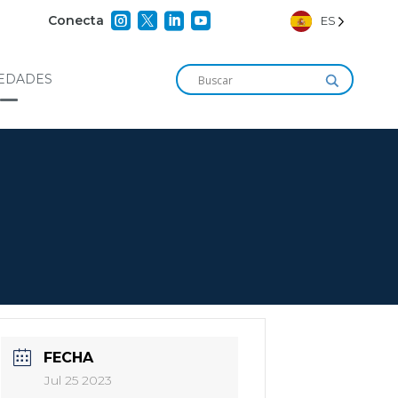




Conecta
ES
EDADES
FECHA
Jul 25 2023