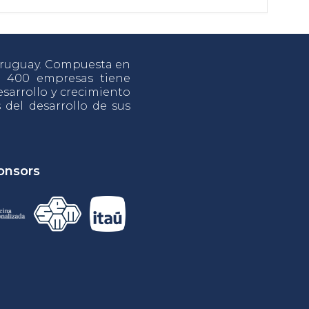
 Uruguay. Compuesta en
e 400 empresas tiene
sarrollo y crecimiento
s del desarrollo de sus
onsors