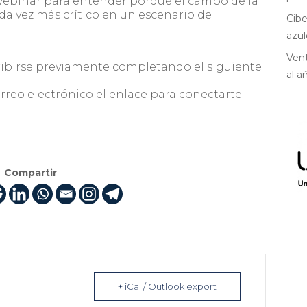
ebinar para entender porqué el campo de la
da vez más crítico en un escenario de
Cibe
azul
Vent
cribirse previamente completando el siguiente
al a
rreo electrónico el enlace para conectarte.
Compartir
+ iCal / Outlook export