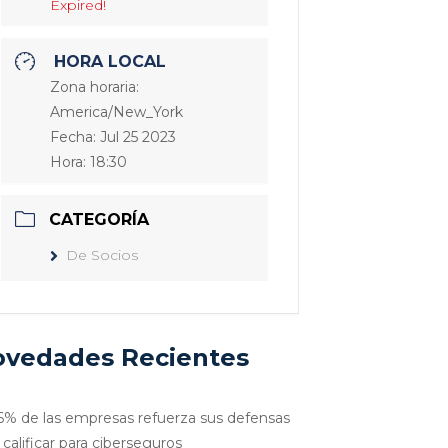
Expired!
HORA LOCAL
Zona horaria:
America/New_York
Fecha:
Jul 25 2023
Hora:
18:30
CATEGORÍA
De Socios
vedades Recientes
6% de las empresas refuerza sus defensas
 calificar para ciberseguros