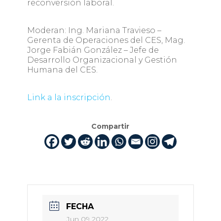
reconversión laboral.
Moderan: Ing. Mariana Travieso –
Gerenta de Operaciones del CES, Mag.
Jorge Fabián González – Jefe de
Desarrollo Organizacional y Gestión
Humana del CES.
Link a la inscripción
.
Compartir
FECHA
Jun 09 2022