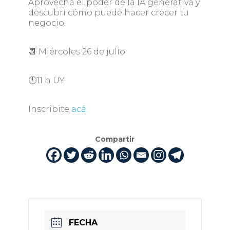
Aprovechá el poder de la IA generativa y
descubrí cómo puede hacer crecer tu
negocio.
📆 Miércoles 26 de julio
🕚11 h UY
Inscribite
acá
Compartir
FECHA