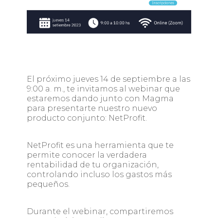
El próximo jueves 14 de septiembre a las
9:00 a. m., te invitamos al webinar que
estaremos dando junto con Magma
para presentarte nuestro nuevo
producto conjunto: NetProfit.
NetProfit es una herramienta que te
permite conocer la verdadera
rentabilidad de tu organización,
controlando incluso los gastos más
pequeños.
Durante el webinar, compartiremos