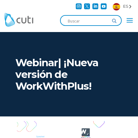




ES
Webinar| ¡Nueva
versión de
WorkWithPlus!