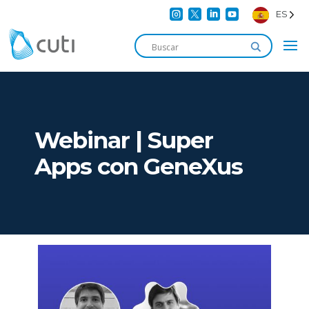




ES
Webinar | Super
Apps con GeneXus