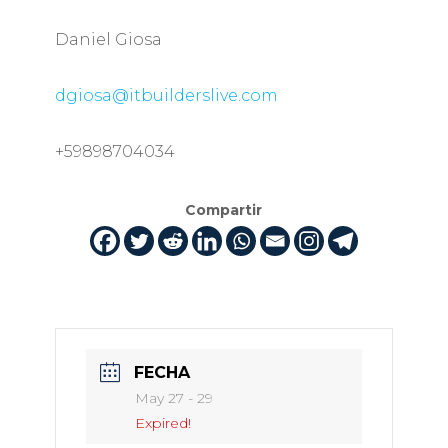
Daniel Giosa
dgiosa@itbuilderslive.com
+59898704034
Compartir
FECHA
May 27 - 29
Expired!