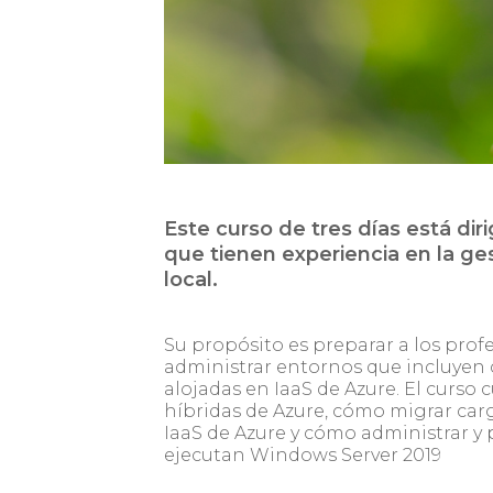
Este curso de tres días está dir
que tienen experiencia en la g
local.
Su propósito es preparar a los prof
administrar entornos que incluyen
alojadas en IaaS de Azure. El curs
híbridas de Azure, cómo migrar carga
IaaS de Azure y cómo administrar y 
ejecutan Windows Server 2019