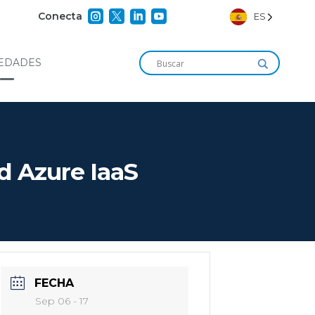




Conecta
ES
EDADES
d Azure IaaS
FECHA
Sep 06 - 17