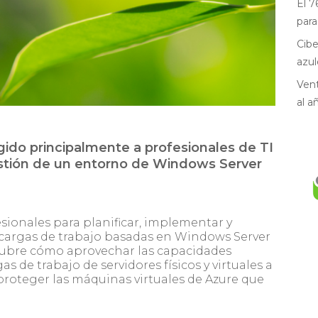
El 7
para
Cibe
azul
Vent
al a
igido principalmente a profesionales de TI
estión de un entorno de Windows Server
esionales para planificar, implementar y
 cargas de trabajo basadas en Windows Server
o cubre cómo aprovechar las capacidades
s de trabajo de servidores físicos y virtuales a
proteger las máquinas virtuales de Azure que