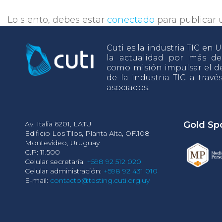
Lo siento, debes estar
conectado
para publicar 
Cuti es la industria TIC en
la actualidad por más d
como misión impulsar el de
de la industria TIC a travé
asociados.
Av. Italia 6201, LATU
Gold Sp
Edificio Los Tilos, Planta Alta, OF.108
Montevideo, Uruguay
C.P: 11.500
Celular secretaría:
+598 92 512 020
Celular administración:
+598 92 431 010
E-mail:
contacto@testing.cuti.org.uy