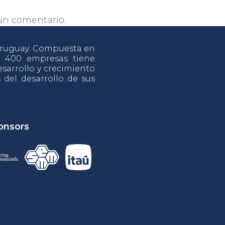
un comentario.
 Uruguay. Compuesta en
e 400 empresas tiene
sarrollo y crecimiento
s del desarrollo de sus
onsors