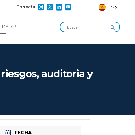




Conecta
ES
EDADES
iesgos, auditoria y
FECHA