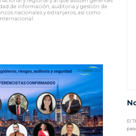
nacional y regional y al que asisten gerentes
idad de información, auditoria y gestión de
ancos nacionales y extranjeros, así como
nternacional.
No
El 7
para