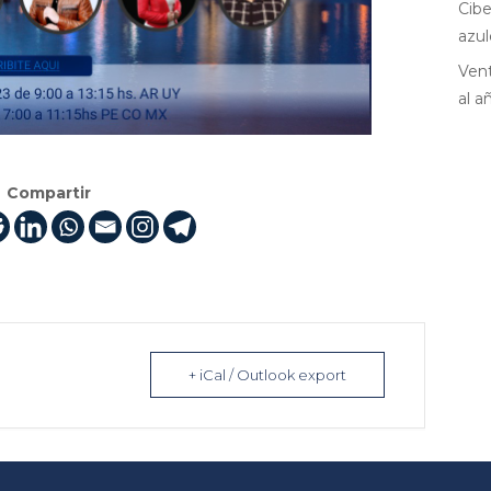
Cibe
azul
Vent
al a
Compartir
+ iCal / Outlook export