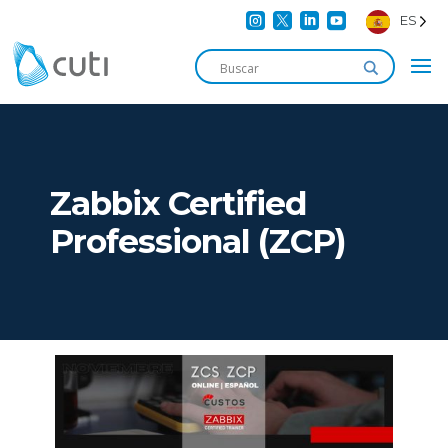




ES
Zabbix Certified
Professional (ZCP)