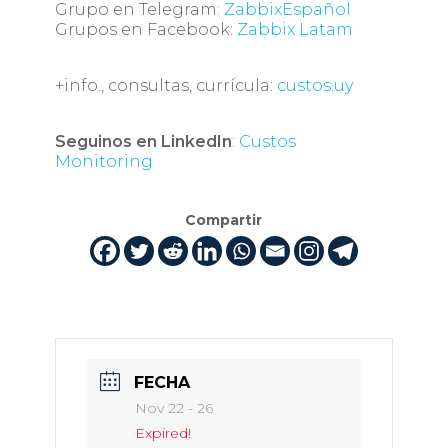
Grupo en Telegram:
ZabbixEspañol
Grupos en Facebook:
Zabbix Latam
+info., consultas, currícula:
custos.uy
Seguinos en LinkedIn
:
Custos
Monitoring
Compartir
FECHA
Nov 22 - 26
Expired!