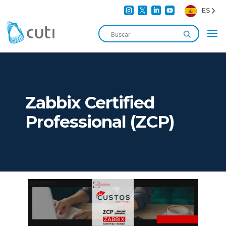




ES
Zabbix Certified
Professional (ZCP)