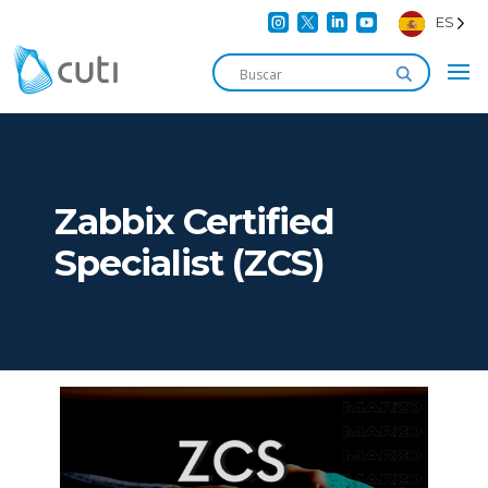




ES
Zabbix Certified
Specialist (ZCS)