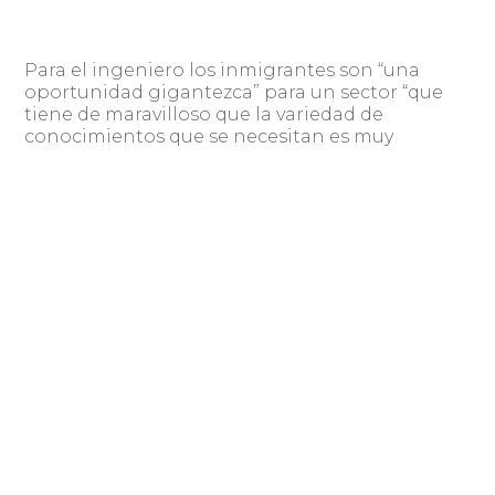
Para el ingeniero los inmigrantes son “una
oportunidad gigantezca” para un sector “que
tiene de maravilloso que la variedad de
conocimientos que se necesitan es muy
grande” y es necesario que cada uno pueda
desarrollar la tarea para la cual fue formado en
equipos “cada vez más multiculturales”.
“Si alguien te dijera que el mundo va para tal
lado es mentira. Se han hecho estudios
prospectivos que es decir ‘cómo va a ser’ y es
como pensar que tengo la bola de cristal, es
imposible. Lo que está pasando ahora es que
hay varias tecnologías que han emergido, muy
importantes, que están acelerando todo y
cuando convergen ellas mismas hacen que las
cosas se aceleren mucho más”, dijo Leonardo
Loureiro.