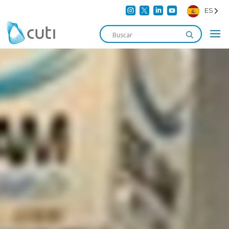




ES