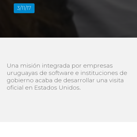
3/11/17
Una misión integrada por empresas
uruguayas de software e instituciones de
gobierno acaba de desarrollar una visita
oficial en Estados Unidos.