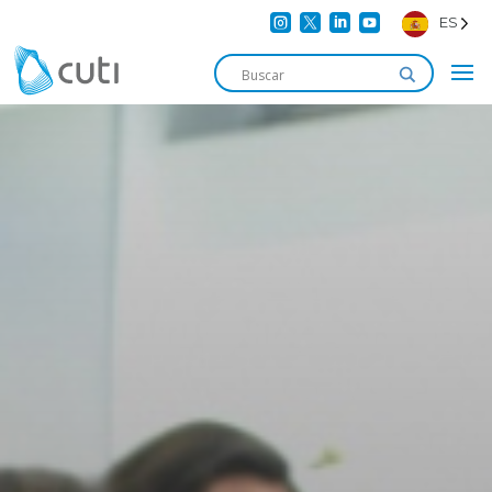




ES