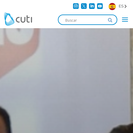




ES