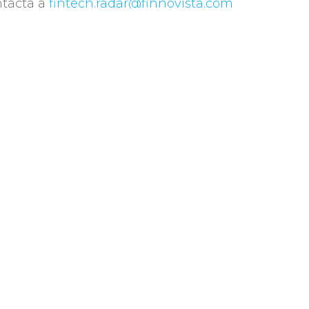
ntacta a
fintech.radar@finnovista.com
Compartir
 Uruguay. Compuesta en
e 400 empresas tiene
sarrollo y crecimiento
s del desarrollo de sus
onsors