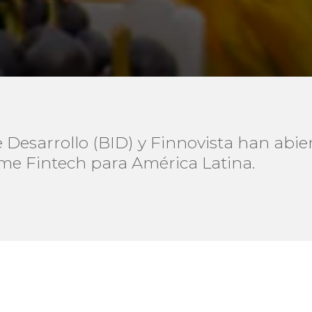
Desarrollo (BID) y Finnovista han abier
rme Fintech para América Latina.