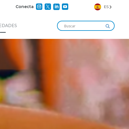




Conecta
ES
EDADES