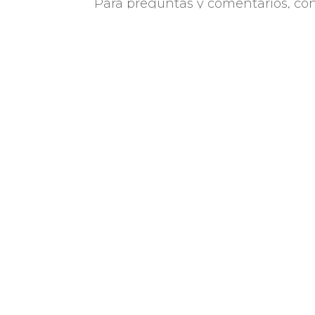
Para preguntas y comentarios, co
Cuti es la industria TIC en
la actualidad por más d
como misión impulsar el de
de la industria TIC a travé
asociados.
Av. Italia 6201, LATU
Gold Sp
Edificio Los Tilos, Planta Alta, OF.108
Montevideo, Uruguay
C.P: 11.500