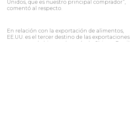
Unidos, que es nuestro principal comprador”,
comentó al respecto.
En relación con la exportación de alimentos,
EE.UU. es el tercer destino de las exportaciones
uruguayas de bienes, después de China y Brasil,
con un 6 % o 7 % del total de exportaciones.
“En este primer semestre del 2017, si lo
comparamos con el primer semestre del año
2016, tuvimos un crecimiento del 25 %. Estamos
hablando de una cifra algo inferior a los 100
millones de dólares pero para la escala
uruguaya es una cifra importante”, detalló.
“Sin duda, el hecho de que nuestros productos
de alimentos son considerados, desde el punto
de vista de la seguridad alimentaria sobre todo