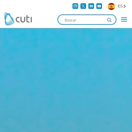




ES