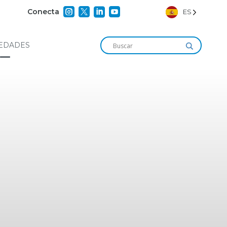




Conecta
ES
EDADES