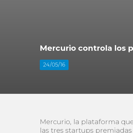
Mercurio controla los 
24/05/16
Mercurio, la plataforma que
las tres startups premiada