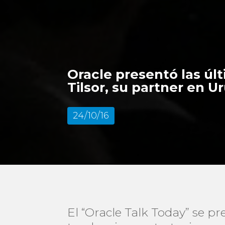
Oracle presentó las úl
Tilsor, su partner en 
24/10/16
El “Oracle Talk Today” se p