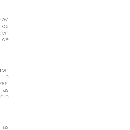
Hoy,
a de
eden
o de
aron
r lo
as,
 las
ero
 las