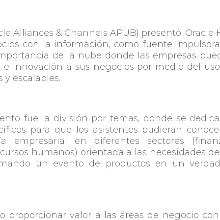
cle Alliances & Channels APUB) presentó: Oracle 
cios con la información, como fuente impulsor
 importancia de la nube donde las empresas pu
o e innovación a sus negocios por medio del us
 y escalables.
nto fue la división por temas, donde se dedic
íficos para que los asistentes pudieran conoce
a empresarial en diferentes sectores (finanz
ecursos humanos) orientada a las necesidades de
formando un evento de productos en un verdad
o proporcionar valor a las áreas de negocio con