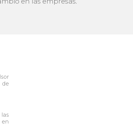
cambio en las empresas.
lsor
o de
 las
o en