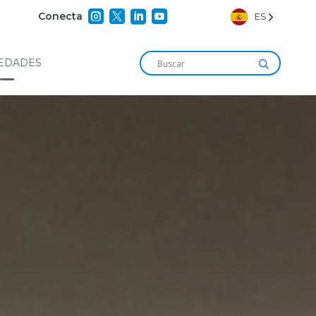




Conecta
ES
EDADES