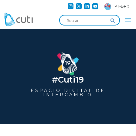




PT-BR
#Cuti19
ESPACIO DIGITAL DE
INTERCAMBIO