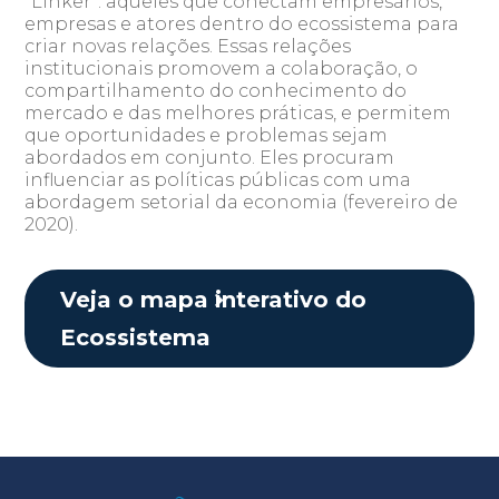
"Linker": aqueles que
conectam empresários,
empresas e atores dentro do ecossistema para
criar novas relações. Essas relações
institucionais promovem a colaboração, o
compartilhamento do conhecimento do
mercado e das melhores práticas, e permitem
que oportunidades e problemas sejam
abordados em conjunto.
Eles
procuram
influenciar as políticas públicas com uma
abordagem setorial da economia
(fevereiro de
2020).
Veja o mapa interativo do
Ecossistema