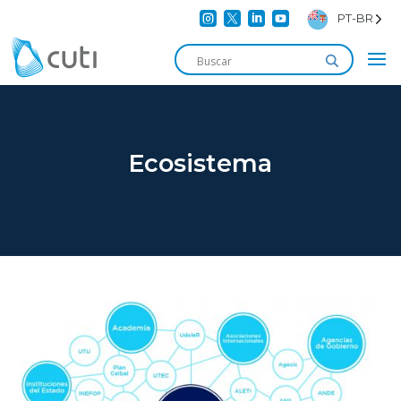




PT-BR
Ecosistema