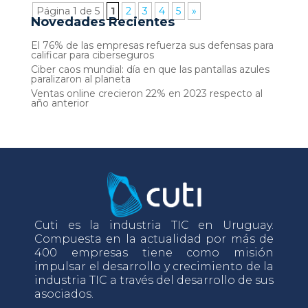
Página 1 de 5
1
2
3
4
5
»
Novedades Recientes
El 76% de las empresas refuerza sus defensas para
calificar para ciberseguros
Ciber caos mundial: día en que las pantallas azules
paralizaron al planeta
Ventas online crecieron 22% en 2023 respecto al
año anterior
Cuti es la industria TIC en Uruguay.
Compuesta en la actualidad por más de
400 empresas tiene como misión
impulsar el desarrollo y crecimiento de la
industria TIC a través del desarrollo de sus
asociados.