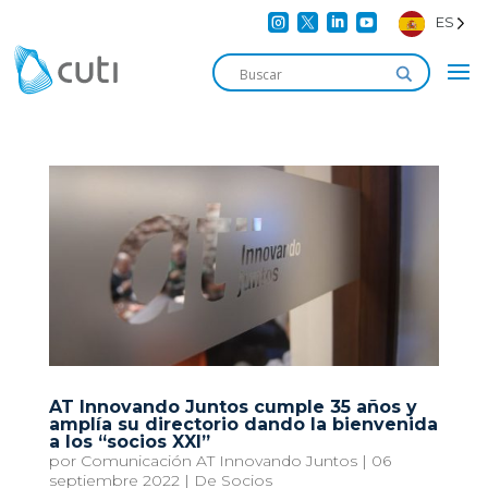




ES
AT Innovando Juntos cumple 35 años y
amplía su directorio dando la bienvenida
a los “socios XXI”
por
Comunicación AT Innovando Juntos
|
06
septiembre 2022
|
De Socios