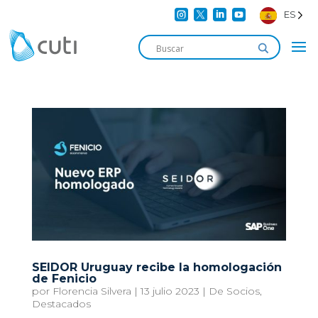




ES
SEIDOR Uruguay recibe la homologación
de Fenicio
por
Florencia Silvera
|
13 julio 2023
|
De Socios
,
Destacados