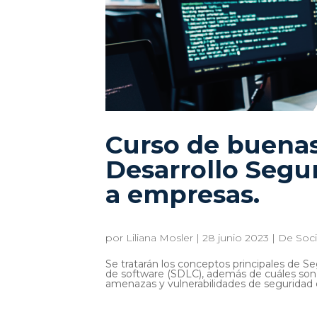
Curso de buenas
Desarrollo Segu
a empresas.
por
Liliana Mosler
|
28 junio 2023
|
De Soc
Se tratarán los conceptos principales de Se
de software (SDLC), además de cuáles son l
amenazas y vulnerabilidades de seguridad en