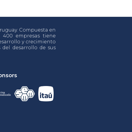
 Uruguay. Compuesta en
e 400 empresas tiene
sarrollo y crecimiento
s del desarrollo de sus
onsors