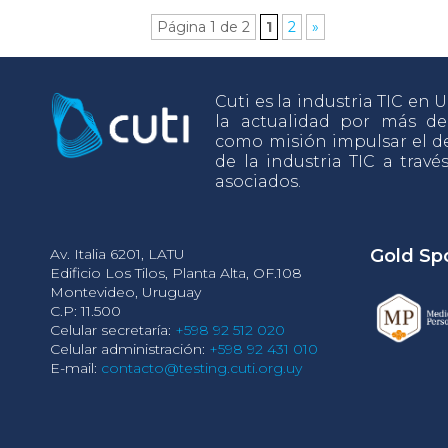
Página 1 de 2
1
2
»
Cuti es la industria TIC en
la actualidad por más d
como misión impulsar el de
de la industria TIC a travé
asociados.
Av. Italia 6201, LATU
Gold Sp
Edificio Los Tilos, Planta Alta, OF.108
Montevideo, Uruguay
C.P: 11.500
Celular secretaría:
+598 92 512 020
Celular administración:
+598 92 431 010
E-mail:
contacto@testing.cuti.org.uy