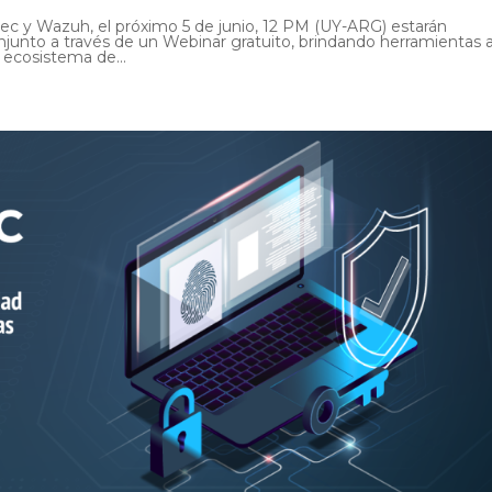
sec y Wazuh, el próximo 5 de junio, 12 PM (UY-ARG) estarán
njunto a través de un Webinar gratuito, brindando herramientas 
ecosistema de...