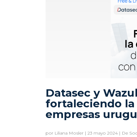
Datasec y Wazuh
fortaleciendo la
empresas urugu
por
Liliana Mosler
|
23 mayo 2024
|
De Soc