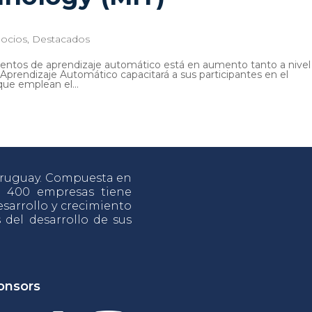
ocios
,
Destacados
entos de aprendizaje automático está en aumento tanto a nivel
 Aprendizaje Automático capacitará a sus participantes en el
ue emplean el...
 Uruguay. Compuesta en
e 400 empresas tiene
sarrollo y crecimiento
s del desarrollo de sus
onsors