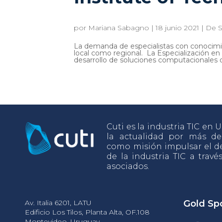
por
Mariana Sabagno
|
18 junio 2021
|
De S
La demanda de especialistas con conocimi
local como regional. La Especialización en
desarrollo de soluciones computacionales q
Cuti es la industria TIC en
la actualidad por más d
como misión impulsar el de
de la industria TIC a travé
asociados.
Av. Italia 6201, LATU
Gold Sp
Edificio Los Tilos, Planta Alta, OF.108
Montevideo, Uruguay