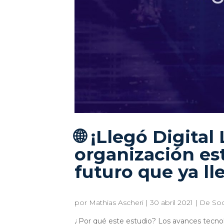
🌐 ¡Llegó Digital
organización es
futuro que ya ll
por
Mathias Ascheri
|
30 abril 2021
|
De Soc
¿Por qué este estudio? Los avances tecno