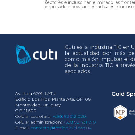
sectores e incluso han eliminado las fronter
impulsado innovaciones radicales e incluso d
Cuti es la industria TIC en
la actualidad por más d
como misión impulsar el de
de la industria TIC a travé
asociados.
Av. Italia 6201, LATU
Gold Sp
Edificio Los Tilos, Planta Alta, OF.108
Montevideo, Uruguay
C.P: 11.500
Celular secretaría:
+598 92 512 020
Celular administración:
+598 92 431 010
E-mail:
contacto@testing.cuti.org.uy