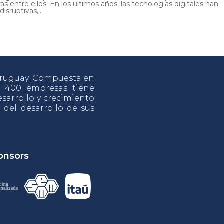
as entre ellos. En los últimos años, las tecnologías digitales han
isruptivas,...
 Uruguay. Compuesta en
e 400 empresas tiene
sarrollo y crecimiento
s del desarrollo de sus
onsors