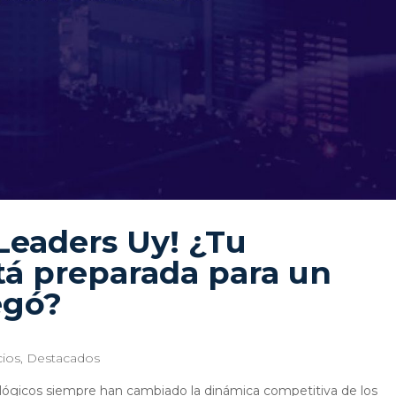
 Leaders Uy! ¿Tu
tá preparada para un
egó?
ios
,
Destacados
lógicos siempre han cambiado la dinámica competitiva de los