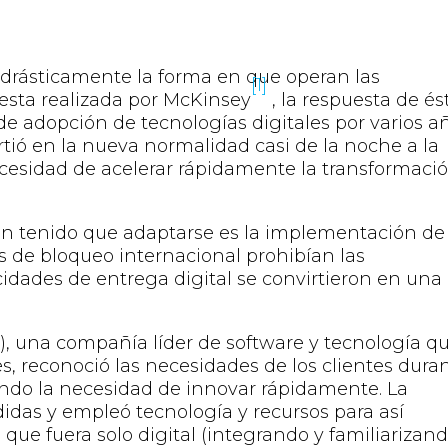
rásticamente la forma en que operan las
[1]
esta realizada por McKinsey
, la respuesta de és
e adopción de tecnologías digitales por varios añ
tió en la nueva normalidad casi de la noche a la
cesidad de acelerar rápidamente la transformaci
an tenido que adaptarse es la implementación de 
s de bloqueo internacional prohibían las
acidades de entrega digital se convirtieron en una
 una compañía líder de software y tecnología q
es, reconoció las necesidades de los clientes dura
endo la necesidad de innovar rápidamente. La
as y empleó tecnología y recursos para así
 que fuera solo digital (integrando y familiarizan