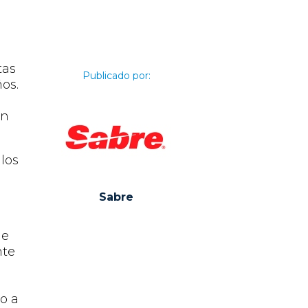
tas
Publicado por:
os.
ón
los
Sabre
ue
nte
do a