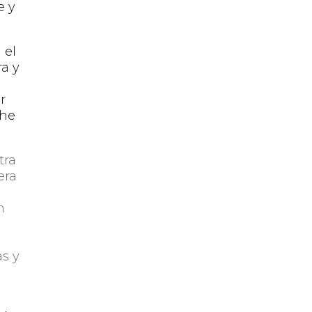
e y
 el
ra y
r
che
tra
era
n
s y