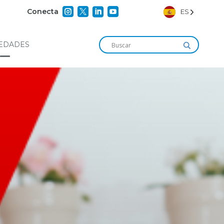




Conecta
ES
EDADES