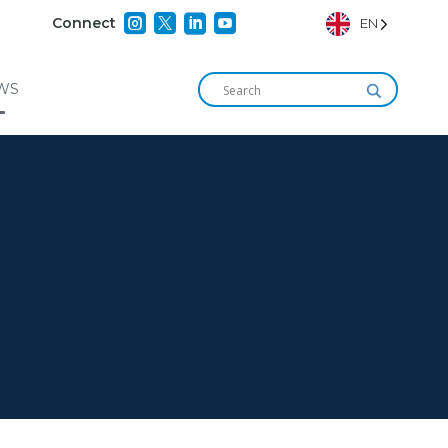




Connect
EN
WS