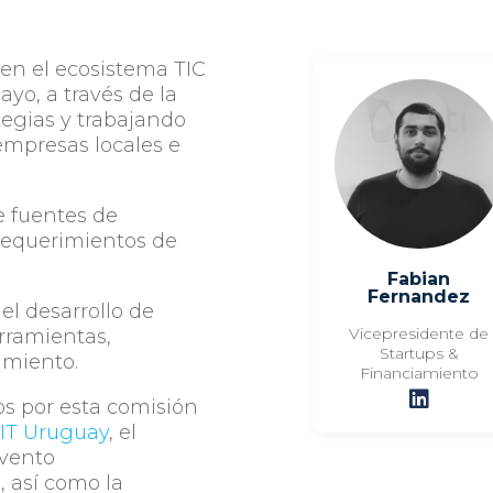
 en el ecosistema TIC
o, a través de la
egias y trabajando
empresas locales e
e fuentes de
requerimientos de
Fabian
Fernandez
el desarrollo de
Vicepresidente de
erramientas,
Startups &
amiento.
Financiamiento
s por esta comisión
T Uruguay
, el
evento
m
, así como la