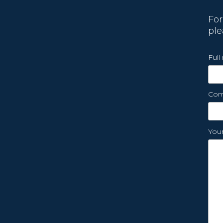
For
ple
Ful
Com
You