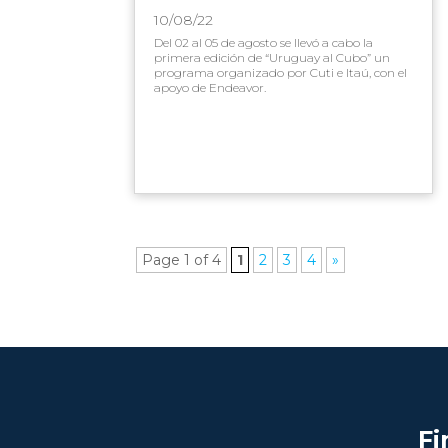
10/08/22
Del 02 al 05 de agosto se llevó a cabo la
primera edición de “Uruguay al Cubo” un
programa organizado por Cuti e Itaú, con el
apoyo de Endeavor.
Page 1 of 4
1
2
3
4
»
Fi