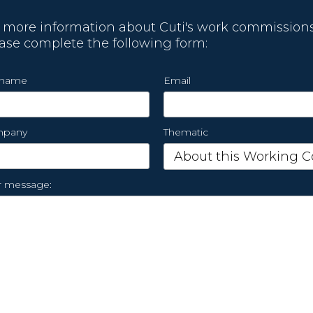
 more information about Cuti's work commissions
ase complete the following form:
l name
Email
pany
Thematic
r message: