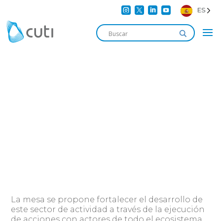




ES
IoT
MESA DE TRABAJO
La mesa se propone fortalecer el desarrollo de
este sector de actividad a través de la ejecución
de acciones con actores de todo el ecosistema.