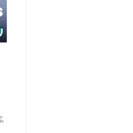
te
de