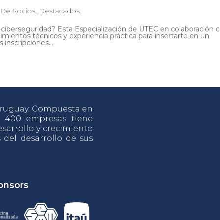
|
De Socios
,
Destacados
ciberseguridad? Esta Especialización de UTEC en colaboración 
imientos técnicos y experiencia práctica para insertarte en un
inscripciones...
 Uruguay. Compuesta en
e 400 empresas tiene
sarrollo y crecimiento
s del desarrollo de sus
onsors