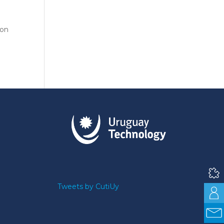
con
Tweets by CutiUy