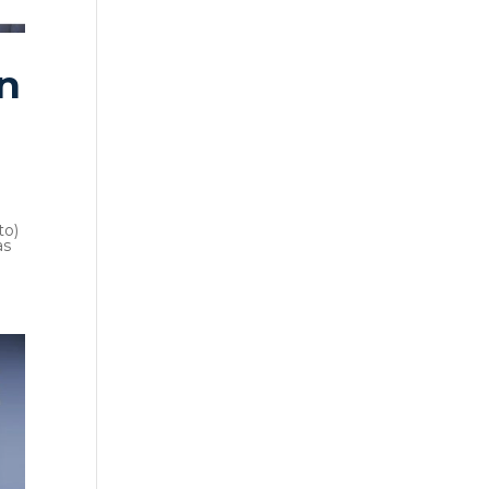
n
to)
as