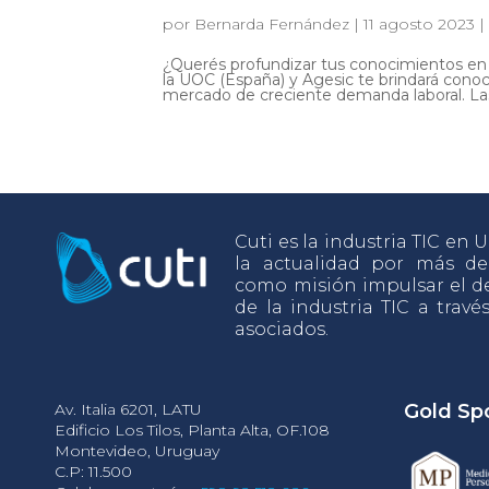
por
Bernarda Fernández
|
11 agosto 2023
¿Querés profundizar tus conocimientos en 
la UOC (España) y Agesic te brindará conoc
mercado de creciente demanda laboral. Las 
Cuti es la industria TIC en
la actualidad por más d
como misión impulsar el de
de la industria TIC a travé
asociados.
Av. Italia 6201, LATU
Gold Sp
Edificio Los Tilos, Planta Alta, OF.108
Montevideo, Uruguay
C.P: 11.500