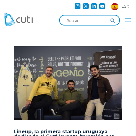




ES
Lineup, la primera startup uruguaya