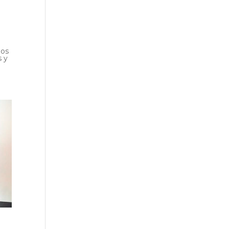
pos
s y