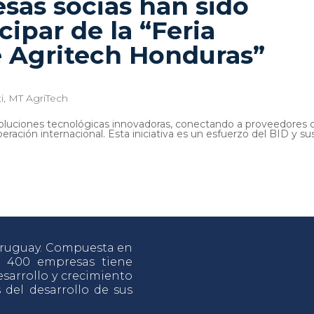
esas socias han sido
cipar de la “Feria
e Agritech Honduras”
i
,
MT AgriTech
soluciones tecnológicas innovadoras, conectando a proveedores 
eración internacional. Esta iniciativa es un esfuerzo del BID y su
 Uruguay. Compuesta en
e 400 empresas tiene
sarrollo y crecimiento
s del desarrollo de sus