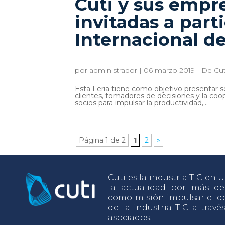
Cuti y sus empr
invitadas a parti
Internacional d
por
administrador
|
06 marzo 2019
|
De Cut
Esta Feria tiene como objetivo presentar 
clientes, tomadores de decisiones y la coop
socios para impulsar la productividad,...
Página 1 de 2
1
2
»
Cuti es la industria TIC en
la actualidad por más d
como misión impulsar el de
de la industria TIC a travé
asociados.