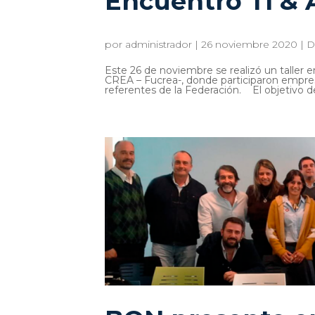
Encuentro TI & 
por
administrador
|
26 noviembre 2020
|
D
Este 26 de noviembre se realizó un taller 
CREA – Fucrea-, donde participaron empres
referentes de la Federación. El objetivo de