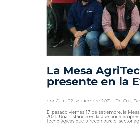
La Mesa AgriTec
presente en la 
por
Cuti
|
22 septiembre 2021
|
De Cuti
,
De
El pasado viernes 17 de setiembre, la Mesa
2021. Una instancia en la que once empresa
tecnológicas que ofrecen para el sector agr