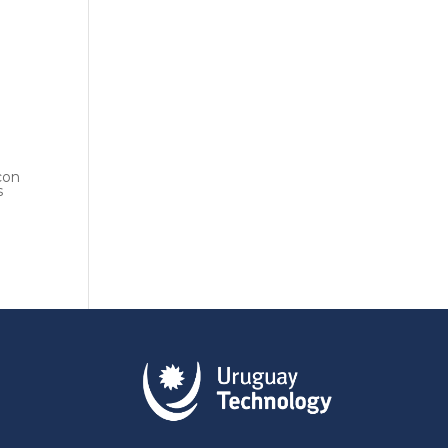
con
s