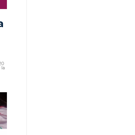
a
20
 la