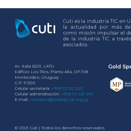
Cuti es la industria TIC en
la actualidad por más d
como misión impulsar el de
de la industria TIC a travé
asociados.
Av. Italia 6201, LATU
Gold Sp
Edificio Los Tilos, Planta Alta, OF.108
Montevideo, Uruguay
C.P: 11.500
Celular secretaría:
+598 92 512 020
Celular administración:
+598 92 431 010
E-mail:
contacto@testing.cuti.org.uy
© 2021 Cuti | Todos los derechos reservados