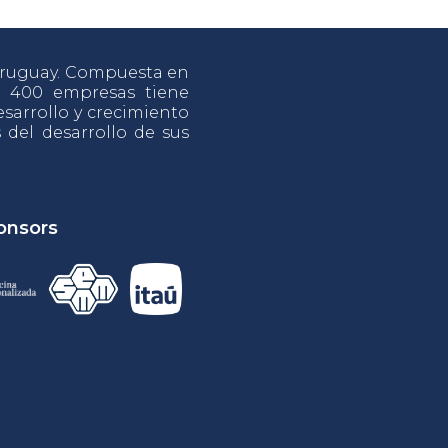
 Uruguay. Compuesta en
e 400 empresas tiene
sarrollo y crecimiento
s del desarrollo de sus
onsors