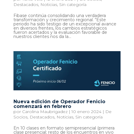
Destacados
,
Noticias
,
Sin categoría
Fibase continúa consolidando una verdadera
transformación y crecimiento regional. “Este
periodo ha sido testigo de un excepcional avance
en diversos frentes, los cambios estratégicos
fueron acertados y la evaluación favorable de
nuestros clientes nos da la...
Nueva edición de Operador Fenicio
comenzará en febrero
por
Carolina Maubrigadez
|
10 enero 2024
|
De
Socios
,
Destacados
,
Noticias
,
Sin categoría
En 10 clases en formato semipresencial (primera
clase presencial; resto de los encuentros en vivo