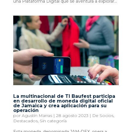
una Plataforma Digital que se aventura a explorar...
La multinacional de TI Baufest participa
en desarrollo de moneda digital oficial
de Jamaica y crea aplicación para su
operación
por
Agustín Marras
|
28 agosto 2023
|
De Socios
,
Destacados
,
Sin categoría
Esta moneda, denominada JAM-DEX, opera a