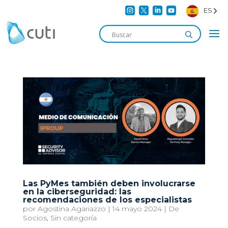




ES
Las PyMes también deben involucrarse
en la ciberseguridad: las
recomendaciones de los especialistas
por
Agostina Agariazzo
|
14 mayo 2024
|
De
Socios
,
Sin categoría