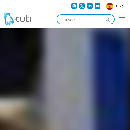




ES