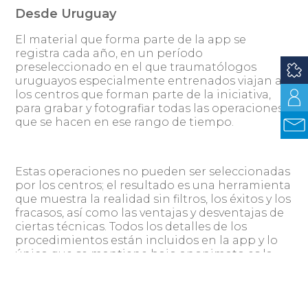
Desde Uruguay
El material que forma parte de la app se
registra cada año, en un período
preseleccionado en el que traumatólogos
uruguayos especialmente entrenados viajan a
los centros que forman parte de la iniciativa,
para grabar y fotografiar todas las operaciones
que se hacen en ese rango de tiempo.
Estas operaciones no pueden ser seleccionadas
por los centros; el resultado es una herramienta
que muestra la realidad sin filtros, los éxitos y los
fracasos, así como las ventajas y desventajas de
ciertas técnicas. Todos los detalles de los
procedimientos están incluidos en la app y lo
único que se mantiene bajo anonimato es la
identidad del paciente. En Uruguay se procesan
las imágenes para borrar cualquier rastro que
pudiera delatar quién es esa persona: desde un