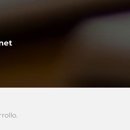
rnet
rollo.