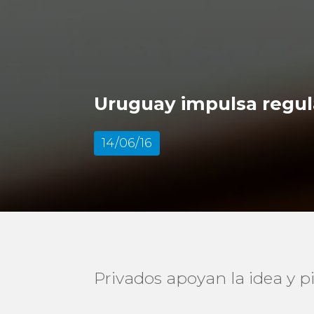
Uruguay impulsa regula
14/06/16
Privados apoyan la idea y pi