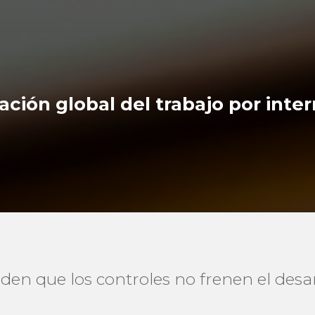
ción global del trabajo por inte
den que los controles no frenen el desar