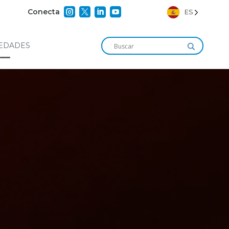




Conecta
ES
EDADES