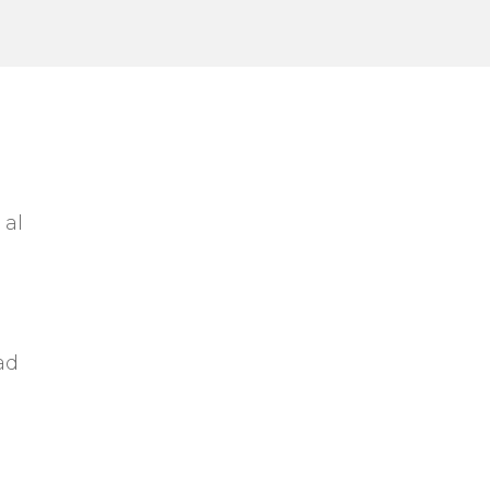
 al
ad