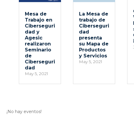
Mesa de
La Mesa de
Trabajo en
trabajo de
Ciberseguri
Ciberseguri
dad y
dad
Agesic
presenta
realizaron
su Mapa de
Seminario
Productos
de
y Servicios
Ciberseguri
May 5, 2021
dad
May 5, 2021
¡No hay eventos!