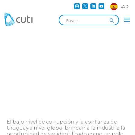




ES
CiberSeguridad
MESA DE TRABAJO
El bajo nivel de corrupción y la confianza de
Uruguay a nivel global brindan a la industria la
oportunidad de ser identificado como un polo